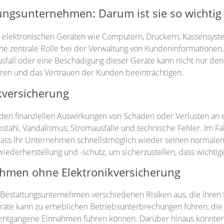
ungsunternehmen: Darum ist sie so wichtig
n elektronischen Geräten wie Computern, Druckern, Kassensys
eine zentrale Rolle bei der Verwaltung von Kundeninformationen
sfall oder eine Beschädigung dieser Geräte kann nicht nur den
ühren und das Vertrauen der Kunden beeinträchtigen.
kversicherung
r den finanziellen Auswirkungen von Schäden oder Verlusten an
stahl, Vandalismus, Stromausfälle und technische Fehler. Im Fa
odass Ihr Unternehmen schnellstmöglich wieder seinen normalen
iederherstellung und -schutz, um sicherzustellen, dass wichtig
ehmen ohne Elektronikversicherung
 Bestattungsunternehmen verschiedenen Risiken aus, die ihren 
eräte kann zu erheblichen Betriebsunterbrechungen führen, die n
h entgangene Einnahmen führen können. Darüber hinaus könnte